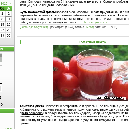
день! Выглядит невероятно!? На самом деле так и есть! Среди опробова
 2026
»
женщин, вы не найдете недовольных!
Сб
Вс
Суть полосатой диеты
кроется в ее названии, и вам придется как и в ж
1
2
черные и белы полосы, постепенно избавляясь от лишнего веса. Но если
полосы как правило не приятные моменты, то в полосатой диете они не в
8
9
либо дискомфорта, и помогут не только
...
Читать дальше »
15
16
(Диеты для похудения)
Просмотров: (5124) Добавил:
(Moon)
Дата:
(02.01.2013)
22
23
29
30
Томатная диета
йта
1
:
0
Томатная диета
невероятно эффективна и проста. С ее помощью уже де
избавились от лишнего веса, и теперь получили идеальную фигуру свое
диета основана
на поедании свежих помидоров, которые содержат ничто
количество калорий, благодаря чему вы собственно и будете худеть. Кро
способствуют улучшению пищеварения, и улучшают иммунитет, что явл
диеты.
ета