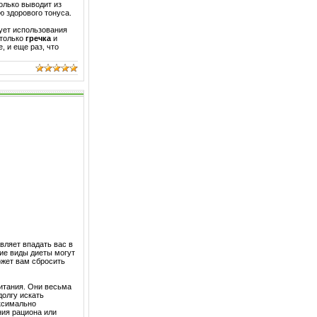
олько выводит из
 здорового тонуса.
бует использования
 только
гречка
и
, и еще раз, что
вляет впадать вас в
ие виды диеты могут
ожет вам сбросить
итания. Они весьма
долгу искать
аксимально
ния рациона или