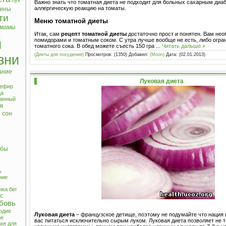
лук
Важно знать что томатная диета не подходит для больных сахарным ди
аллергическую реакцию на томаты.
мины
ти
Меню томатной диеты
 мамы
Итак, сам
рецепт томатной диеты
достаточно прост и понятен. Вам не
помидорами и томатным соком. С утра лучше вообще не есть, либо огра
й
томатного сока. В обед можете съесть 150 гра
...
Читать дальше »
(Диеты для похудения)
Просмотров: (1350) Добавил:
(Moon)
Дата:
(02.01.2013)
зни
ание
Луковая диета
ефир
ца
ранный
я
 сон
убы
ь
ние
ика
бег
с
бовь
одие
Луковая диета
– французское детище, поэтому не подумайте что нация 
ие
вас питаться исключительно сырым луком. Луковая диета позволяет не 
мя для