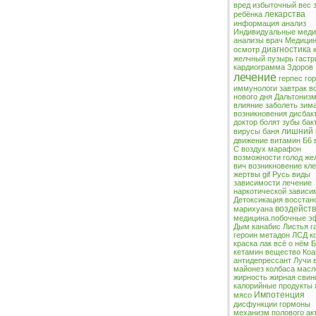
вред
избыточный вес
лекарства
ребёнка
информация
анализ
Индивидуальные меди
анализы
врач
Медицин
диагностика
осмотр
желчный пузырь
гастр
кардиограмма
Здоров
лечение
герпес
го
иммунологи
завтрак
в
нового дня
Дальтониз
влияние
заболеть
зим
возникновения
дисбак
доктор
болят зубы
бак
лишний 
вирусы
баня
движение
витамин Б6
С
воздух
марафон
возможности
голод
же
вич
возникновение
кле
жертвы
gif Русь
виды
зависимости
лечение
наркотической зависи
Детоксикация
восстан
воздейст
марихуана
медицина.побочные 
Дым
канабис
Листья
г
героин
метадон
ЛСД
к
краска
лак
всё о нём
Б
кетамин
вещество
Коа
антидепрессант
Лучи
майонез
колбаса
масл
жирность
жирная свин
калорийные продукты
Импотенция
мясо
дисфункции
гормоны
механизм полового ак