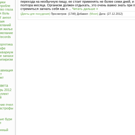
перехода на необычную пищу, ее стоит применять не более семи дней, и 
ики
полтора месяца. Организм должен отдыхать, это очень важно знать при п
пробле
стремиться загнать себя как л
...
Читать дальше »
тво
глаза
я боль
(Диеты для похудения)
Просмотров: (1746) Добавил:
(Moon)
Дата:
(27.12.2012)
т
ангел
рия
еланий
ия
жилье
желание
Records
ергетика
офе
аквариум
ие
запахи
мпиризм
 авиация
т
ркт
света
рь 2012
еллект
й
ние пчел
тастрофы
ые бури
е
онный