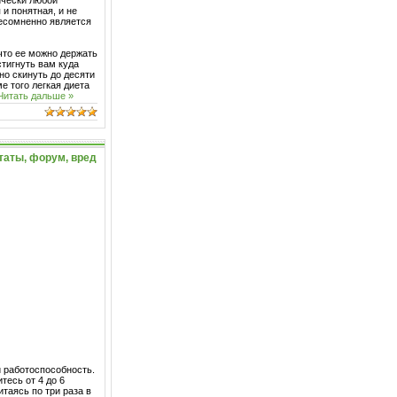
 и понятная, и не
несомненно является
о что ее можно держать
стигнуть вам куда
но скинуть до десяти
е того легкая диета
Читать дальше »
ьтаты, форум, вред
 работоспособность.
тесь от 4 до 6
таясь по три раза в