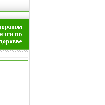
здоровом
книги по
здоровье