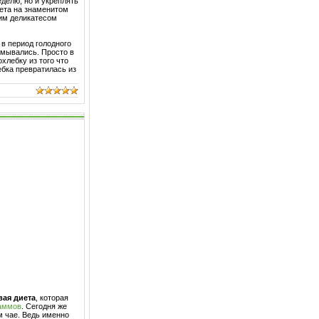
делю, но и укреплять
иета на знаменитом
щим деликатесом
в период голодного
думывались. Просто в
хлебку из того что
ебка превратилась из
вая диета
, которая
раммов
. Сегодня же
м чае. Ведь именно