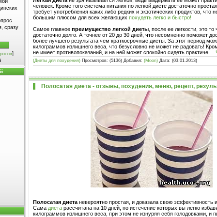
мой
человек. Кроме того система питания по легкой диете достаточно простая
цинских
требует употребления каких либо редких и экзотических продуктов, что 
большим плюсом для всех желающих
похудеть легко и быстро!
опрос
, сразу
Самое главное
преимущество легкой диеты
, после ее легкости, это т
достаточно долго. А точнее от 20 до 30 дней, что несомненно поможет до
более лучшего результата чем краткосрочные диеты. За этот период мож
килограммов излишнего веса, что безусловно не может не радовать! Кром
не имеет противопоказаний, и на ней может спокойно сидеть практиче
...
]
росов
(Диеты для похудения)
Просмотров: (5136) Добавил:
(Moon)
Дата:
(03.01.2013)
6
ей
Полосатая диета - отзывы, похудения, меню, рецепт, резул
Полосатая диета
невероятно простая, и доказала свою эффективность и
Сама
диета
рассчитана на 10 дней, по истечение которых вы легко избави
килограммов излишнего веса, при этом не изнуряя себя голодовками, и пи