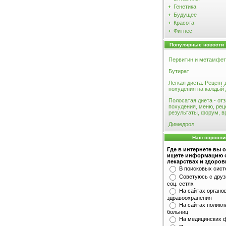
Генетика
Будущее
Красота
Фитнес
Популярные новости
Первитин и метамфе
Бутират
Легкая диета. Рецепт 
похудения на каждый
Полосатая диета - от
похудения, меню, рец
результаты, форум, в
Димедрол
Наш опросни
Где в интернете вы 
ищете информацию 
лекарствах и здоров
В поисковых сис
Советуюсь с друз
соц. сетях
На сайтах органо
здравоохранения
На сайтах поликл
больниц
На медицинских 