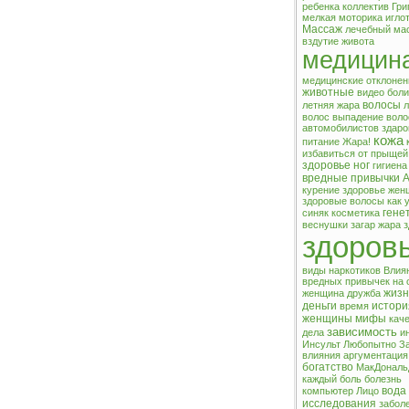
ребенка
коллектив
Гри
мелкая моторика
игло
Массаж
лечебный ма
вздутие живота
медицин
медицинские отклонен
животные
видео
боли
волосы
летняя жара
л
волос
выпадение воло
автомобилистов
здаро
кожа
питание
Жара!
избавиться от прыщей
здоровье ног
гигиена
вредные привычки
А
курение
здоровье же
здоровые волосы
как 
гене
синяк
косметика
веснушки
загар
жара
з
здоров
виды наркотиков
Влия
вредных привычек на 
жизн
женщина
дружба
деньги
истори
время
женщины
мифы
кач
зависимость
дела
и
Инсульт
Любопытно
З
влияния
аргументация
богатство
МакДональ
каждый
боль
болезнь
вода
компьютер
Лицо
исследования
забол