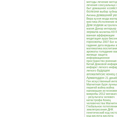
методы лечение
метод
лечения сексуальных 
быт
домашнее хозяйс
болезни
выбор
зубна
домашний ую
Ангина
Вера
кухня
мода
мате
мистика
Исполнение ж
Дом
зодиак
астролог
магия
Донор
интерьер
зеркала
молитва
K9 
ванная
аффирмации
медитация
аура
биоэн
гороскопы
2007
Бог
к
гадание
дата
ведьмы
математика
воспитан
ароматы
голодание
ва
жилище
защита
информационное
пространство
военная
Китай
Домовой
инфарк
инфаркт легкого инфа
будущее
легкого
апокалипсис
конец 
Армагеддон
21 декаб
Ген
искуственный инт
Магнитная буря
лунны
перигей
война
война
наномашин
исчезнове
микробы
2012
мегака
- результата человеч
катастрофа
Конец
человечества
Магнитн
Глобальное потеплени
землятресения
ДНК
генетический код
гист
код
кислота
кислота