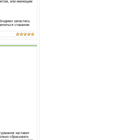
абетом, или имеющим
обходимо запастись
ничиться стаканом
гурманов заставит
только сбрасывать