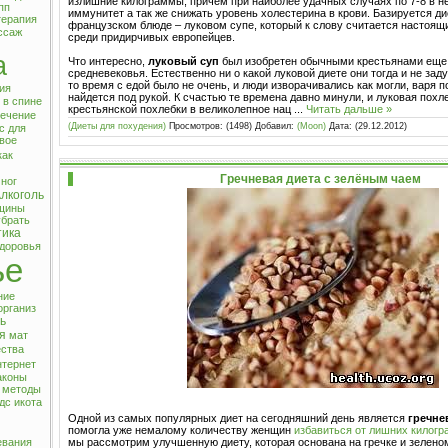
излишние килограммы, причем при наиболее удачных случаях по 7-8 в не
пп
иммунитет а так же снижать уровень холестерина в крови. Базируется д
терапия
французском блюде – луковом супе, который к слову считается настоя
ссаж
среди придирчивых европейцев.
а
Что интересно,
луковый суп
был изобретен обычными крестьянами еще 
средневековья. Естественно ни о какой луковой диете они тогда и не за
то время с едой было не очень, и люди изворачивались как могли, варя по
ия
найдется под рукой. К счастью те времена давно минули, и луковая похл
 в спине
крестьянской похлебки в великолепное нац
...
Читать дальше »
ечение
(Диеты для похудения)
Просмотров: (1498) Добавил:
(Moon)
Дата:
(29.12.2012)
с
для
вое
как
Гречневая диета с зелёным чаем
 ног
лкоголь
нщины
убрать
тика
доровья
ье
ние
организ
ь
я
мат
ества
нтернет
аконы
методы
дс
икота
Одной из самых популярных диет на сегодняшний день является
гречне
помогла уже немалому количеству женщин
избавиться от лишних килог
мы рассмотрим улучшенную диету, которая основана на гречке и зелено
евания