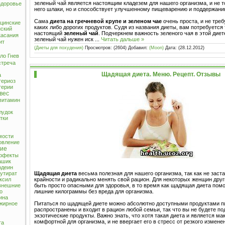
зеленый чай является настоящим кладезем для нашего организма, и не т
здоровье
него шлаки, но и способствует улучшенному пищеварению и поддержанию
Сама
диета на гречневой крупе и зеленом чае
очень проста, и не тре
цинские
каких либо дорогих продуктов. Судя из названия диеты, вам потребуется
ский
настоящий
зеленый чай
. Подчеркнем важность зеленого чая в этой диете
касания
зеленый чай нужен иск
...
Читать дальше »
ит
(Диеты для похудения)
Просмотров: (2604) Добавил:
(Moon)
Дата:
(28.12.2012)
рло
Гнев
стреча
м
Щадящая диета. Меню. Рецепт. Отзывы
а
териоз
терии
вес
витамин
лудок
тки
мости
овление
вие
эффекты
ашик
одеин
Щадящая диета
весьма полезная для нашего организма, так как не заста
утират
крайности и радикально менять свой рацион. Для некоторых женщин друг
ксил
быть просто опасными для здоровья, в то время как щадящая диета пом
внешние
лишние килограммы без вреда для организма.
о
ина
Питаться по щадящей диете можно абсолютно доступными продуктами п
жирное
распространены и входит в рацион любой семьи, так что вы не будете по
экзотические продукты. Важно знать, что хотя такая диета и является м
комфортной для организма, и не ввергает его в стресс от резкого измене
та