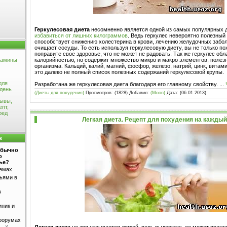
Геркулесовая диета
несомненно является одной из самых популярных 
избавиться от лишних килограммов
. Ведь геркулес невероятно полезный 
способствует снижению холестерина в крови, лечению желудочных забол
очищает сосуды. То есть используя геркулесовую диету, вы не только по
поправите свое здоровье, что не может не радовать. Так же геркулес об
калорийностью, но содержит множество микро и макро элементов, полез
тамины
организма. Кальций, калий, магний, фосфор, железо, натрий, цинк, витамин
это далеко не полный список полезных содержаний геркулесовой крупы.
для
Разработана же геркулесовая диета благодаря его главному свойству.
...
 день
(Диеты для похудения)
Просмотров: (1828) Добавил:
(Moon)
Дата:
(06.01.2013)
зывы,
епт,
ред
Легкая диета. Рецепт для похудения на каждый
к
обычно
о
ье?
темах
ьями в
в
иник и
форумах
Легкая диета
не зря называется легкой, ведь выдержать ее может практ