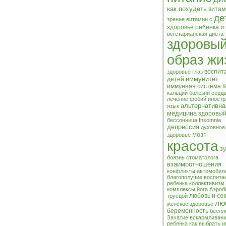
как похудеть
вита
де
зрение
витамин c
здоровье ребенка и
вегетарианская диета
здоровы
образ жи
воспит
здоровье глаз
иммунитет
детей
иммунная система
К
кальций
болезни серд
лечение фобий
иност
альтернативна
язык
медицина
здоровый
бессонница
Insomnia
депрессия
духовное
мозг
здоровье
красота
з
боязнь стоматолога
взаимоотношения
конфликты
автомобил
благополучие
воспита
ребенка
коллективизм
комплексы
йога
Аэроб
любовь и сек
трусцой
лю
женское здоровье
беременность
беспл
Зачатие
вскармливан
ребенка
как выбрать и