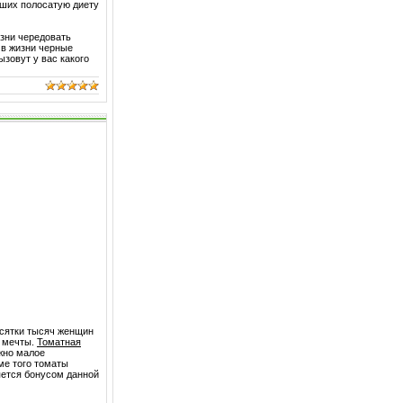
вших полосатую диету
изни чередовать
 в жизни черные
ызовут у вас какого
сятки тысяч женщин
й мечты.
Томатная
жно малое
ме того томаты
яется бонусом данной