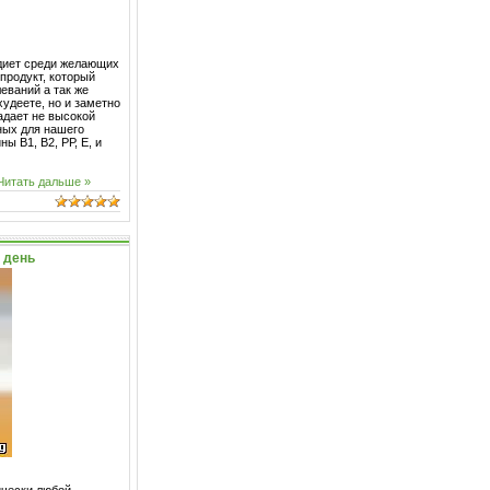
диет среди желающих
продукт, который
еваний а так же
худеете, но и заметно
ладает не высокой
ных для нашего
ы В1, В2, РР, Е, и
Читать дальше »
 день
ически любой