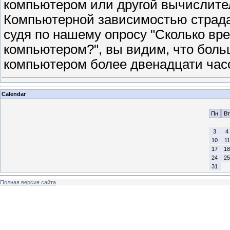
компьютером или другой вычислите
Компьютерной зависимостью страда
судя по нашему опросу "Сколько вр
компьютером?", вы видим, что боль
компьютером более двенадцати часо
Calendar
Пн
Вт
3
4
10
11
17
18
24
25
31
Полная версия сайта