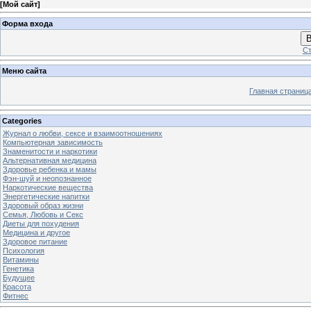
[
Мой сайт
]
Форма входа
В
Ст
Меню сайта
Главная страниц
Categories
Журнал о любви, сексе и взаимоотношениях
Компьютерная зависимость
Знаменитости и наркотики
Альтернативная медицина
Здоровье ребенка и мамы
Фэн-шуй и неопознанное
Наркотические вещества
Энергетические напитки
Здоровый образ жизни
Семья, Любовь и Секс
Диеты для похудения
Медицина и другое
Здоровое питание
Психология
Витамины
Генетика
Будущее
Красота
Фитнес