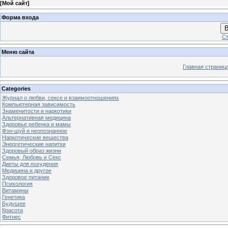
[
Мой сайт
]
Форма входа
В
Ст
Меню сайта
Главная страниц
Categories
Журнал о любви, сексе и взаимоотношениях
Компьютерная зависимость
Знаменитости и наркотики
Альтернативная медицина
Здоровье ребенка и мамы
Фэн-шуй и неопознанное
Наркотические вещества
Энергетические напитки
Здоровый образ жизни
Семья, Любовь и Секс
Диеты для похудения
Медицина и другое
Здоровое питание
Психология
Витамины
Генетика
Будущее
Красота
Фитнес