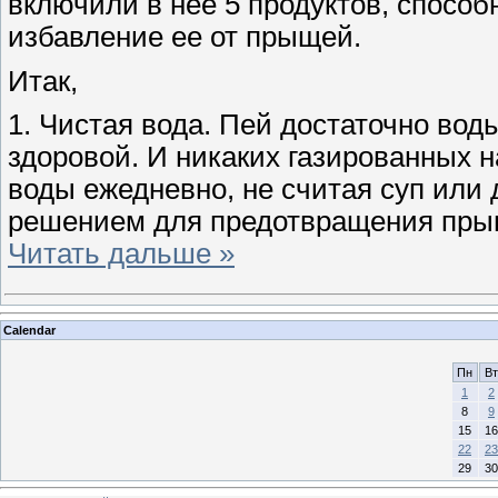
включили в нее 5 продуктов, способ
избавление ее от прыщей.
Итак,
1. Чистая вода. Пей достаточно вод
здоровой. И никаких газированных 
воды ежедневно, не считая суп или 
решением для предотвращения прыщ
Читать дальше »
Calendar
Пн
Вт
1
2
8
9
15
16
22
23
29
30