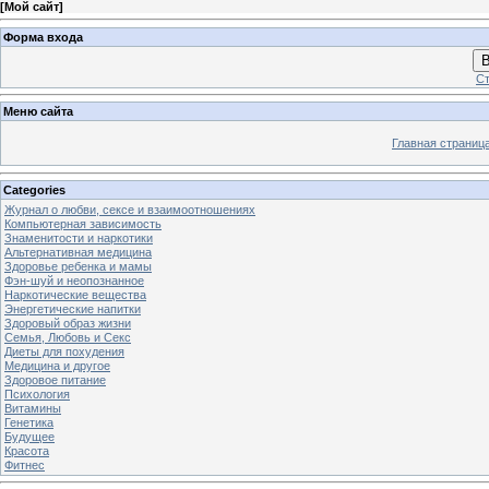
[
Мой сайт
]
Форма входа
В
Ст
Меню сайта
Главная страниц
Categories
Журнал о любви, сексе и взаимоотношениях
Компьютерная зависимость
Знаменитости и наркотики
Альтернативная медицина
Здоровье ребенка и мамы
Фэн-шуй и неопознанное
Наркотические вещества
Энергетические напитки
Здоровый образ жизни
Семья, Любовь и Секс
Диеты для похудения
Медицина и другое
Здоровое питание
Психология
Витамины
Генетика
Будущее
Красота
Фитнес