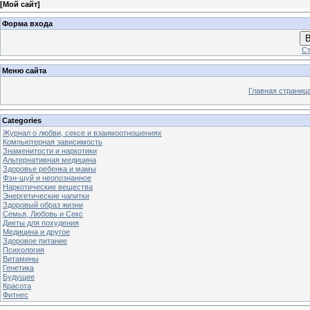
[
Мой сайт
]
Форма входа
В
Ст
Меню сайта
Главная страниц
Categories
Журнал о любви, сексе и взаимоотношениях
Компьютерная зависимость
Знаменитости и наркотики
Альтернативная медицина
Здоровье ребенка и мамы
Фэн-шуй и неопознанное
Наркотические вещества
Энергетические напитки
Здоровый образ жизни
Семья, Любовь и Секс
Диеты для похудения
Медицина и другое
Здоровое питание
Психология
Витамины
Генетика
Будущее
Красота
Фитнес