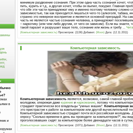
минимум раздвоение сознания. При этом одна часть сознания хочет, что
пить, курить и т.д., а другая хочет, чтобы он выпил, покурил. Главная про
что обе эти части принадлежат ему и именно поэтому человеку сложно с
зависимостью, так как приходится лишаться чего-то (алкоголя, табака, инт
странно это неверное восприятие и является основной преградой. На са
часть не является частью сознания человека, а принадлежит поселивше
– наркотику (или чем-либо другим, от чего он зависим). Если вы знаете, 
такой паразит и разрушает ваше тело, сознание или жизнь и требу
...
Чита
(Компьютерная зависимость)
Просмотров: (1136) Добавил:
(Moon)
Дата:
(12.11.2011)
тамины
Компьютерная зависимость
для
 день
зывы,
епт,
ред
к
обычно
о
ье?
Компьютерная зависимость
является, возможно, самой главной проб
темах
молодежи, опережая даже
курение
и
наркоманию
, потому что компьютер
ьями в
страдают практически все владельцы "умных машин".
Компьютерная з
это пристрастие к работе за компьютером или другой вычислительной те
в
Компьютерной зависимостью страдает почти вся российская молодежь. 
опросу "Сколько времени в день вы проводите за компьютером?", вы ви
проголосовавших сидят за компьютером более двенадцати часов в сутки
иник и
(Компьютерная зависимость)
Просмотров: (1071) Добавил:
(Moon)
Дата:
(12.11.2011)
форумах