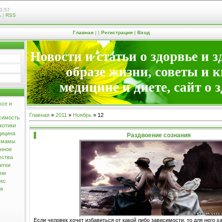
0:57
ь
|
RSS
Главная
|
|
Регистрация
|
Вход
Новости и статьи о здорвье и 
образе жизни, советы и 
медицине и диете, сайт о 
ксе и
Главная
»
2011
»
Ноябрь
»
12
симость
котики
дицина
Раздвоение сознания
и мамы
анное
ества
итки
зни
екс
ия
Если человек хочет избавиться от какой либо зависимости, то для него х