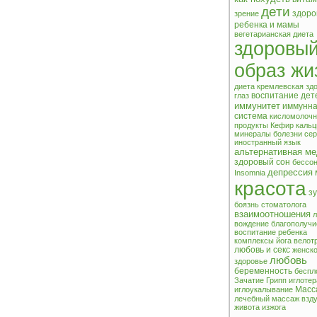
дети
здоро
зрение
ребенка и мамы
вегетарианская диета
здоровы
образ жи
диета кремлевская
зд
воспитание дет
глаз
иммунитет
иммунн
система
кисломолоч
продукты
Кефир
кальц
минералы
болезни се
иностранный язык
альтернативная м
здоровый сон
бессо
депрессия
Insomnia
красота
з
боязнь стоматолога
взаимоотношения
л
вождение
благополучи
воспитание ребенка
комплексы
йога
велот
любовь и секс
женск
любовь
здоровье
беременность
беспл
Зачатие
Грипп
иглоте
Масс
иглоукалывание
лечебный массаж
взд
живота
изжога