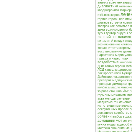
анализ
врач
механизм
диагностика
желчный
кардиограмма
маркер
лече
избыток жиров
герпес
горло
Гнев
имм
диагноз
встреча новог
завтрак
как лечиться
в
зима
возникновения
б
зубы
доктор
вирусы
б
лишний вес
витамин
витамин А
воздух
жел
возникновение
клетки
знаменитости
жертвы
восстановление
данны
наркотиках
марихуана
правда о наркотиках
воздействие
конопля
Дым
гашик
героин
мет
ЛСД
капсулы
дигирокс
лак
краска
клей
Бутир
Действие
лекарственн
препарат
медицинский
препарат
димедрол
гр
колбаса
масло
майоне
Импо
жирная свинина
гормоны
механизм по
акта
методы лечение
медикаменты
лечение
импотенции
методики 
сексуальных пробле
б
домашнее хозяйство
г
болезни
выбор
водка
домашний уют
ангел
кухня
мода
гардероб
м
мистика
значение
Исц
Исполнение желаний