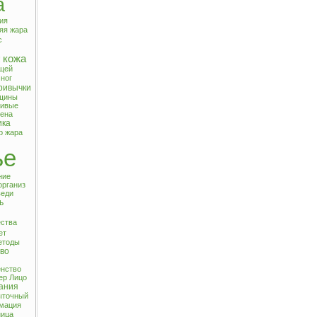
а
ия
яя жара
с
кожа
!
ыщей
 ног
ривычки
нщины
сивые
иена
ика
р
жара
ье
ние
организ
веди
ь
ества
ет
етоды
тво
нство
ер
Лицо
ания
ыточный
мация
ница