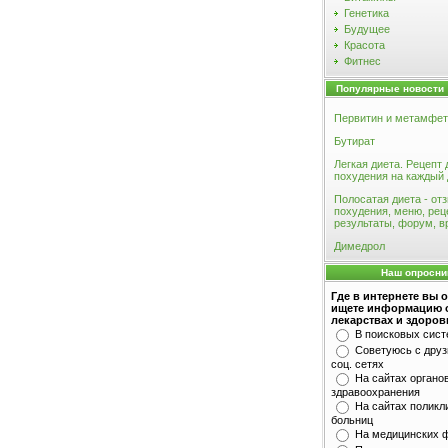
Генетика
Будущее
Красота
Фитнес
Популярные новости
Первитин и метамфе
Бутират
Легкая диета. Рецепт 
похудения на каждый
Полосатая диета - от
похудения, меню, рец
результаты, форум, в
Димедрол
Наш опросни
Где в интернете вы 
ищете информацию 
лекарствах и здоров
В поисковых сис
Советуюсь с друз
соц. сетях
На сайтах органо
здравоохранения
На сайтах поликл
больниц
На медицинских 