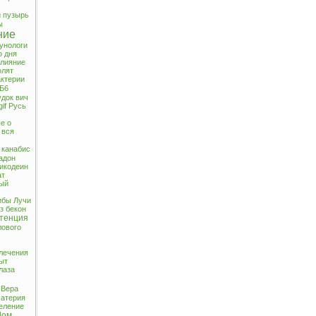
 пузырь
ы
ние
унологи
о дня
лияние
олят
актерии
 Б6
удок
вич
gif Русь
е о
вся
канабис
адон
икодеин
ат
ый
ибы
Лучи
з
бекон
тенция
лового
лечения
ыт
лаза
Вера
атерия
еление
Дом