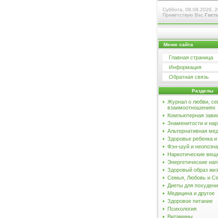
Суббота, 08.08.2026, 2
Приветствую Вас
Гост
Меню сайта
Главная страница
Информация
Обратная связь
Разделы
Журнал о любви, се
взаимоотношениях
Компьютерная зави
Знаменитости и нар
Альтернативная ме
Здоровье ребенка 
Фэн-шуй и неопозн
Наркотические вещ
Энергетические нап
Здоровый образ жи
Семья, Любовь и С
Диеты для похуден
Медицина и другое
Здоровое питание
Психология
Витамины