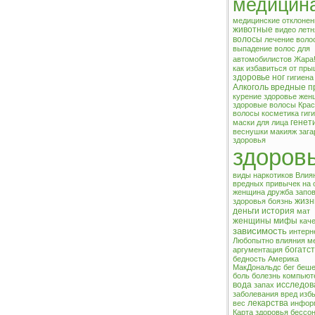
медицин
медицинские отклонен
животные
видео
летн
волосы
лечение воло
выпадение волос
для
автомобилистов
Жара
как избавиться от пр
здоровье ног
гигиена
Алкоголь
вредные п
курение
здоровье же
здоровые волосы
Кра
волосы
косметика
гиг
генет
маски для лица
веснушки
макияж
зага
здоровья
здоров
виды наркотиков
Влия
вредных привычек на 
женщина
дружба
запо
жизн
здоровья
боязнь
деньги
история
мат
женщины
мифы
кач
зависимость
интерн
Любопытно
влияния
м
богатс
аргументация
бедность
Америка
МакДональдс
бег
беше
боль
болезнь
компьют
вода
исследов
запах
заболевания
вред
изб
лекарства
вес
инфор
Карта здоровья
бессо