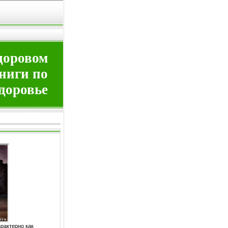
здоровом
книги по
здоровье
арактерно как