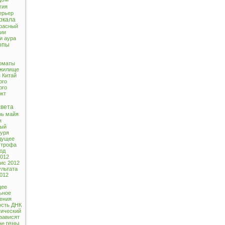
гия
ерьер
ркала
расный
ии
и
аура
опы
оматы
жилище
я
Китай
ого
ого
ркт
света
рь майя
я
ный
буря
дущее
строфа
од
012
ис 2012
ультата
2012
щее
ьное
ения
ость
ДНК
тический
зависят
гены
ие