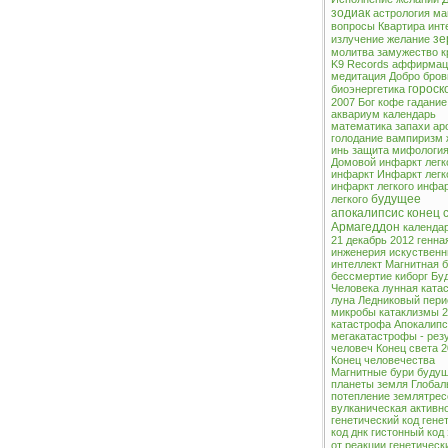
зодиак
астрология
ма
вопросы
Квартира
инт
зе
излучение
желание
молитва
замужество
к
K9 Records
аффирмац
медитация
Добро
бров
гороск
биоэнергетика
2007
Бог
кофе
гадание
аквариум
календарь
математика
запахи
ар
голодание
вампиризм
инь
защита
мифологи
Домовой
инфаркт
легк
инфаркт
Инфаркт легк
инфаркт легкого инфа
будущее
легкого
апокалипсис
конец 
Армагеддон
календа
21 декабрь 2012
генна
инженерия
искуствен
интеллект
Магнитная 
бессмертие
киборг
Бу
Человека
лунная ката
луна
Ледниковый пери
микробы
катаклизмы
2
катастрофа
Апокалипс
мегакатастрофы - рез
человеч
Конец света 
Конец человечества
Магнитные бури
буду
планеты земля
Глобал
потепление
землятрес
вулканическая активн
генетический код
гене
код днк
гистонный код
от реакции генетическ