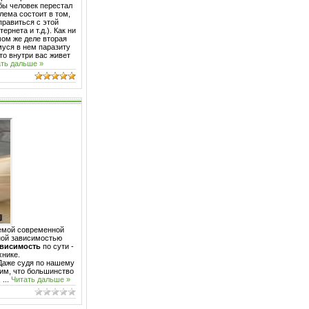
бы человек перестал
блема состоит в том,
правиться с этой
ернета и т.д.). Как ни
мом же деле вторая
муся в нем паразиту
что внутри вас живет
ть дальше »
лемой современной
ной зависимостью
ависимость
по сути -
хнике.
Даже судя по нашему
дим, что большинство
,
...
Читать дальше »