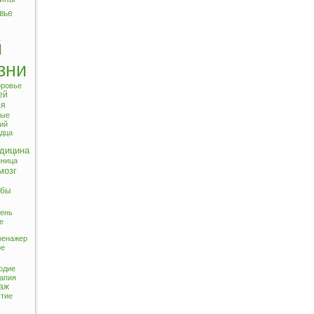
вье
й
зни
оровье
ей
ая
ные
ий
рдца
едицина
нница
мозг
убы
ень
е
ренажер
ое
одие
рапия
аж
утие