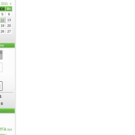
 2011
»
Сб
Вс
5
6
12
13
19
20
26
27
йта
1
:
0
ета
лук
мины