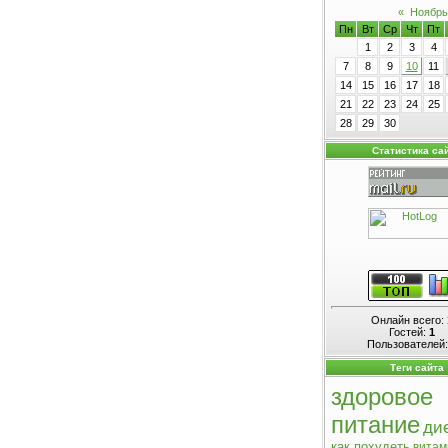
«
Ноябрь
Пн
Вт
Ср
Чт
Пт
1
2
3
4
7
8
9
10
11
14
15
16
17
18
21
22
23
24
25
28
29
30
Статистика са
Онлайн всего:
Гостей:
1
Пользователей
Теги сайта
здоровое
питание
ди
как похудеть
вита